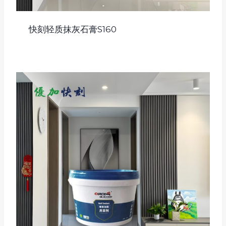
快刻轻质抹灰石膏S160