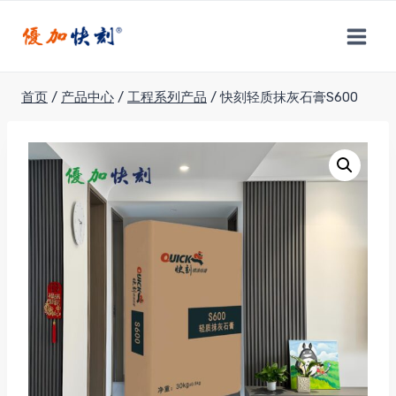
跳
到
内
容
首页
/
产品中心
/
工程系列产品
/
快刻轻质抹灰石膏S600