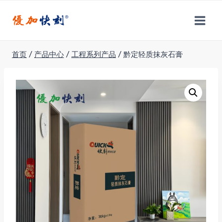
跳
到
内
容
首页
/
产品中心
/
工程系列产品
/
黔定轻质抹灰石膏