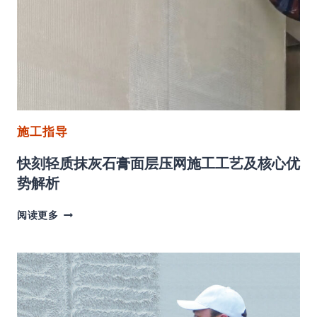
确
使
用
快
刻
嵌
缝
石
施工指导
膏？
快刻轻质抹灰石膏面层压网施工工艺及核心优
势解析
快
阅读更多
刻
轻
质
抹
灰
石
膏