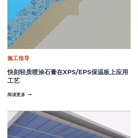
注
意
事
项
施工指导
快刻轻质喷涂石膏在XPS/EPS保温板上应用
工艺
快
阅读更多
刻
轻
质
喷
涂
石