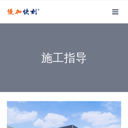
跳
到
内
容
施工指导