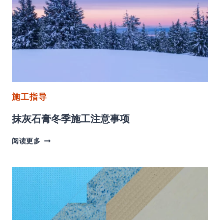
湿
打
磨
收
光
施
工
工
艺
施工指导
抹灰石膏冬季施工注意事项
抹
阅读更多
灰
石
膏
冬
季
施
工