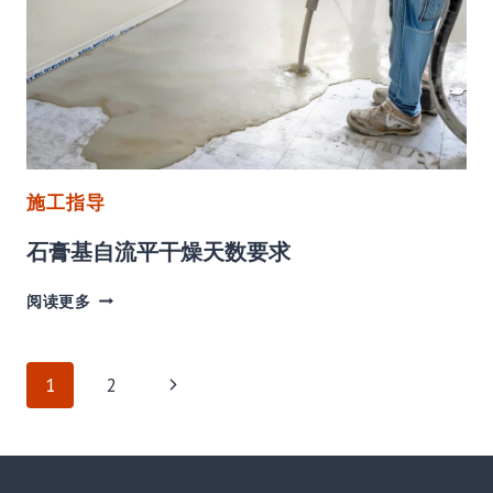
工
注
意
事
项
施工指导
石膏基自流平干燥天数要求
石
阅读更多
膏
基
自
页
下
1
2
流
平
一
面
干
燥
页
天
导