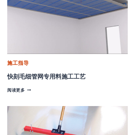
膏
在
XPS/EPS
保
温
板
上
应
用
工
施工指导
艺
快刻毛细管网专用料施工工艺
快
阅读更多
刻
毛
细
管
网
专
用