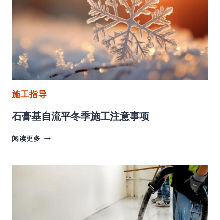
流
平
施
工
规
程
施工指导
石膏基自流平冬季施工注意事项
石
阅读更多
膏
基
自
流
平
冬
季
施