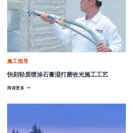
面
层
压
网
施
工
工
艺
及
施工指导
核
心
快刻轻质喷涂石膏湿打磨收光施工工艺
优
势
快
解
阅读更多
刻
析
轻
质
喷
涂
石
膏