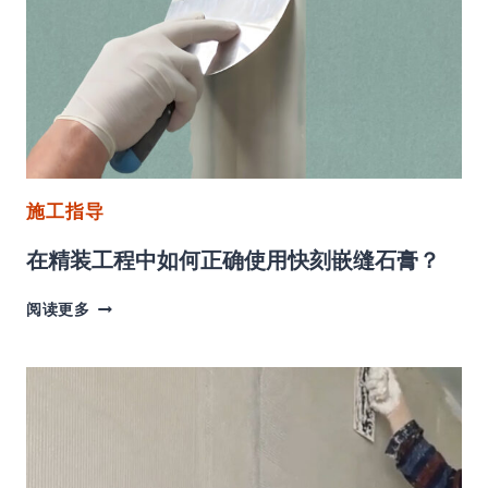
系
统
解
决
方
案
施工指导
在精装工程中如何正确使用快刻嵌缝石膏？
在
阅读更多
精
装
工
程
中
如
何
正