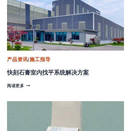
产品资讯
|
施工指导
快刻石膏室内找平系统解决方案
快
阅读更多
刻
石
膏
室
内
找
平