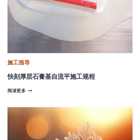
料
施
工
工
艺
施工指导
快刻厚层石膏基自流平施工规程
快
阅读更多
刻
厚
层
石
膏
基
自