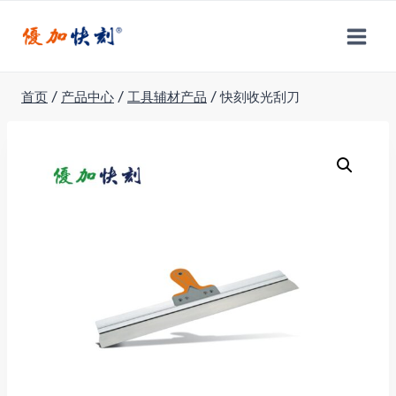
跳
到
内
容
首页
/
产品中心
/
工具辅材产品
/
快刻收光刮刀